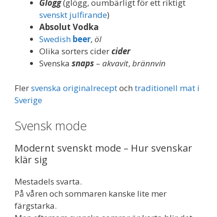
Glögg
(glögg, oumbärligt för ett riktigt
svenskt julfirande
)
Absolut Vodka
Swedish
beer
,
öl
Olika sorters cider
cider
Svenska
snaps
–
akvavit
,
brännvin
Fler
svenska originalrecept
och
traditionell mat i
Sverige
Svensk mode
Modernt svenskt mode – Hur svenskar
klär sig
Mestadels svarta.
På våren och sommaren kanske lite mer
färgstarka.