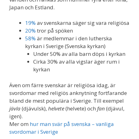
Japan och Estland.
19%
av svenskarna säger sig vara religiösa
20%
tror på spöken
58%
är medlemmar i den lutherska
kyrkan i Sverige (Svenska kyrkan)
Under 50% av alla barn döps i kyrkan
Cirka 30% av alla vigslar äger rum i
kyrkan
Även om färre svenskar är religiösa idag, är
svordomar med religiös anknytning fortfarande
bland de mest populära i Sverige. Till exempel
jävla
(djävulsk),
helvete
(helvete) och
fan
(djävul,
igen).
Mer om
hur man svär på svenska – vanliga
svordomar i Sverige