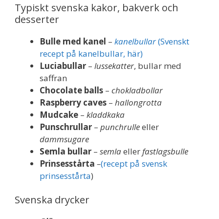
Typiskt svenska kakor, bakverk och
desserter
Bulle med kanel
–
kanelbullar
(Svenskt
recept på kanelbullar, här)
Luciabullar
–
lussekatter
, bullar med
saffran
Chocolate balls
–
chokladbollar
Raspberry caves
–
hallongrotta
Mudcake
–
kladdkaka
Punschrullar
–
punchrulle
eller
dammsugare
Semla bullar
–
semla
eller
fastlagsbulle
Prinsesstårta
–
(recept på svensk
prinsesstårta
)
Svenska drycker