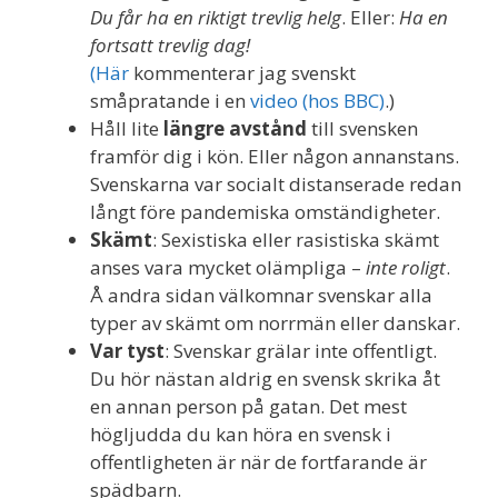
Du får ha en riktigt trevlig helg
. Eller:
Ha en
fortsatt trevlig dag!
(Här
kommenterar jag svenskt
småpratande i en
video (hos BBC)
.)
Håll lite
längre avstånd
till svensken
framför dig i kön. Eller någon annanstans.
Svenskarna var socialt distanserade redan
långt före pandemiska omständigheter.
Skämt
: Sexistiska eller rasistiska skämt
anses vara mycket olämpliga –
inte roligt
.
Å andra sidan välkomnar svenskar alla
typer av skämt om norrmän eller danskar.
Var tyst
: Svenskar grälar inte offentligt.
Du hör nästan aldrig en svensk skrika åt
en annan person på gatan. Det mest
högljudda du kan höra en svensk i
offentligheten är när de fortfarande är
spädbarn.