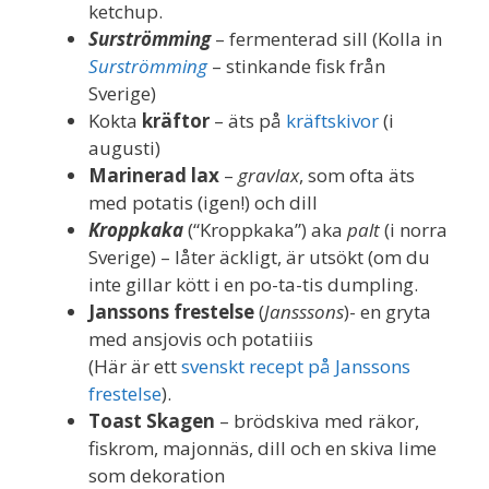
ketchup.
Surströmming
– fermenterad sill (Kolla in
Surströmming
– stinkande fisk från
Sverige)
Kokta
kräftor
– äts på
kräftskivor
(i
augusti)
Marinerad lax
–
gravlax
, som ofta äts
med potatis (igen!) och dill
Kroppkaka
(“Kroppkaka”) aka
palt
(i norra
Sverige) – låter äckligt, är utsökt (om du
inte gillar kött i en po-ta-tis dumpling.
Janssons frestelse
(
Jansssons
)- en gryta
med ansjovis och potatiiis
(Här är ett
svenskt recept på Janssons
frestelse
).
Toast Skagen
– brödskiva med räkor,
fiskrom, majonnäs, dill och en skiva lime
som dekoration