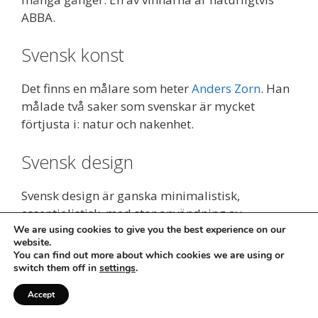
ABBA.
Svensk konst
Det finns en målare som heter
Anders Zorn
. Han
målade två saker som svenskar är mycket
förtjusta i: natur och nakenhet.
Svensk design
Svensk design är ganska minimalistisk,
essentialistisk, med stor användning av
naturmaterial. Och nedtonade färger.
We are using cookies to give you the best experience on our
website.
Svenskar är duktiga på att designa möbler. Och
You can find out more about which cookies we are using or
sedan packas den i platta paket för enkel
switch them off in
settings
.
transport.
Accept