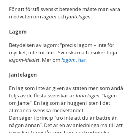
För att förstå svenskt beteende måste man vara
medveten om
lagom
och
jantelagen
.
Lagom
Betydelsen av lagom: “precis lagom – inte för
mycket, inte för lite”. Svenskarna försöker följa
lagom-idealet
. Mer om
lagom
, här
.
Jantelagen
En lag som inte är given av staten men som ändå
följs av de flesta svenskar är
Jantelagen
, “lagen
om Jante”. En lag som är huggen i sten i det
allmänna svenska medvetandet.
Den säger i princip “tro inte att du är bättre än
någon annan”. Det är en av anledningarna till att
svenskar framstår som lugna och ödmjuka.