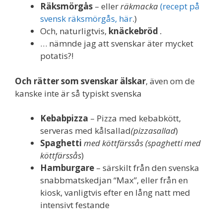
Räksmörgås
– eller
räkmacka
(recept på
svensk räksmörgås, här
.)
Och, naturligtvis,
knäckebröd
.
… nämnde jag att svenskar äter mycket
potatis?!
Och rätter som svenskar älskar
, även om de
kanske inte är så typiskt svenska
Kebabpizza
– Pizza med kebabkött,
serveras med kålsallad
(pizzasallad
)
Spaghetti
med köttfärssås (spaghetti med
köttfärssås
)
Hamburgare
– särskilt från den svenska
snabbmatskedjan “Max”, eller från en
kiosk, vanligtvis efter en lång natt med
intensivt festande